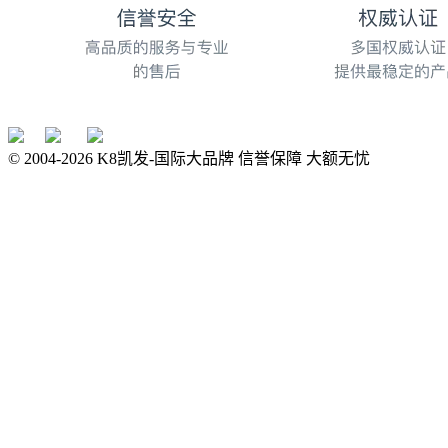
© 2004-
2026
K8凯发-国际大品牌 信誉保障 大额无忧