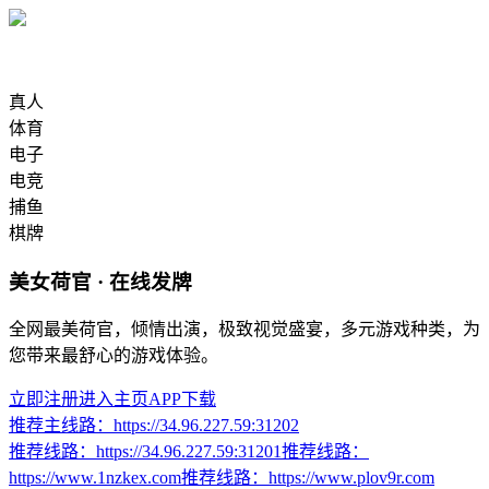
真人
体育
电子
电竞
捕鱼
棋牌
美女荷官 · 在线发牌
全网最美荷官，倾情出演，极致视觉盛宴，多元游戏种类，为
您带来最舒心的游戏体验。
立即注册
进入主页
APP下载
推荐主线路：
https://34.96.227.59:31202
推荐线路：
https://34.96.227.59:31201
推荐线路：
https://www.1nzkex.com
推荐线路：
https://www.plov9r.com