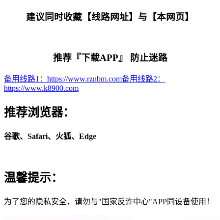
建议同时收藏【线路网址】与【本网页】
推荐『下载APP』 防止迷路
备用线路
1
：
https://www.rznbm.com
备用线路
2
：
https://www.k8900.com
推荐浏览器：
谷歌、Safari、火狐、Edge
温馨提示：
为了您的隐私安全，请勿与"国家反诈中心"APP同设备使用！