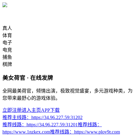
真人
体育
电子
电竞
捕鱼
棋牌
美女荷官 · 在线发牌
全网最美荷官，倾情出演，极致视觉盛宴，多元游戏种类，为
您带来最舒心的游戏体验。
立即注册
进入主页
APP下载
推荐主线路：
https://34.96.227.59:31202
推荐线路：
https://34.96.227.59:31201
推荐线路：
https://www.1nzkex.com
推荐线路：
https://www.plov9r.com