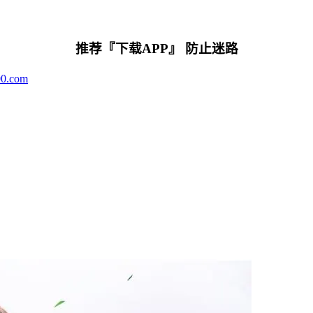
推荐『下载APP』 防止迷路
00.com