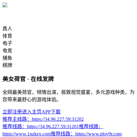
真人
体育
电子
电竞
捕鱼
棋牌
美女荷官 · 在线发牌
全网最美荷官，倾情出演，极致视觉盛宴，多元游戏种类，为
您带来最舒心的游戏体验。
立即注册
进入主页
APP下载
推荐主线路：
https://34.96.227.59:31202
推荐线路：
https://34.96.227.59:31201
推荐线路：
https://www.1nzkex.com
推荐线路：
https://www.plov9r.com