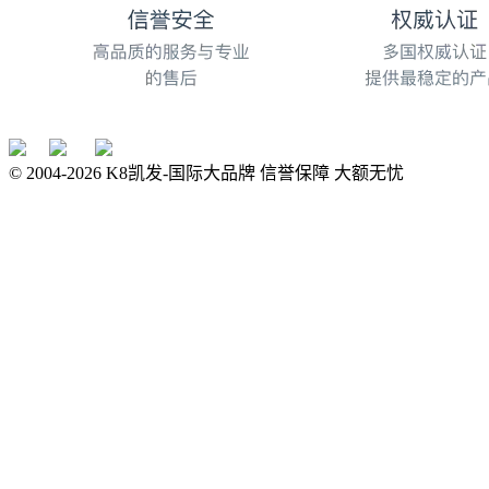
© 2004-
2026
K8凯发-国际大品牌 信誉保障 大额无忧