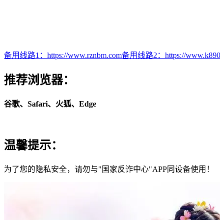
备用线路
1
：
https://www.rznbm.com
备用线路
2
：
https://www.k89
推荐浏览器：
谷歌、Safari、火狐、Edge
温馨提示：
为了您的隐私安全，请勿与"国家反诈中心"APP同设备使用！