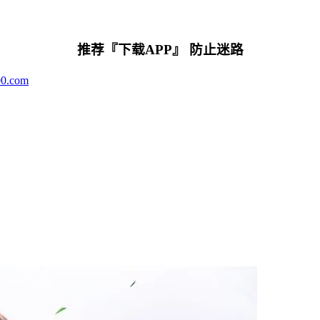
推荐『下载APP』 防止迷路
00.com