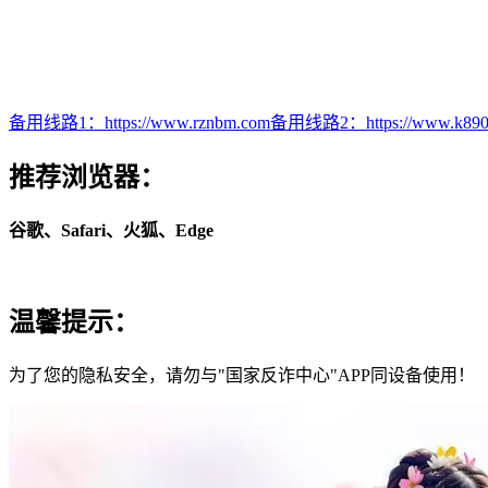
备用线路
1
：
https://www.rznbm.com
备用线路
2
：
https://www.k89
推荐浏览器：
谷歌、Safari、火狐、Edge
温馨提示：
为了您的隐私安全，请勿与"国家反诈中心"APP同设备使用！