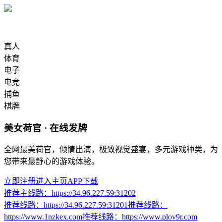
真人
体育
电子
电竞
捕鱼
棋牌
美女荷官 · 在线发牌
全网最美荷官，倾情出演，极致视觉盛宴，多元游戏种类，为
您带来最舒心的游戏体验。
立即注册
进入主页
APP下载
推荐主线路：
https://34.96.227.59:31202
推荐线路：
https://34.96.227.59:31201
推荐线路：
https://www.1nzkex.com
推荐线路：
https://www.plov9r.com