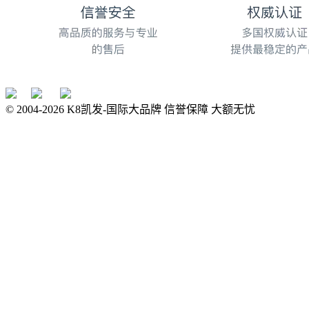
© 2004-
2026
K8凯发-国际大品牌 信誉保障 大额无忧