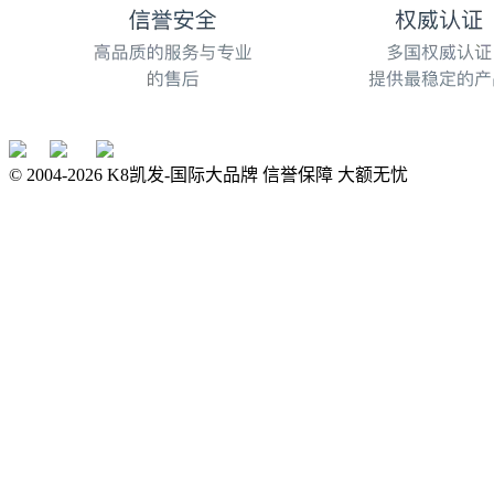
© 2004-
2026
K8凯发-国际大品牌 信誉保障 大额无忧