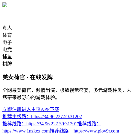
真人
体育
电子
电竞
捕鱼
棋牌
美女荷官 · 在线发牌
全网最美荷官，倾情出演，极致视觉盛宴，多元游戏种类，为
您带来最舒心的游戏体验。
立即注册
进入主页
APP下载
推荐主线路：
https://34.96.227.59:31202
推荐线路：
https://34.96.227.59:31201
推荐线路：
https://www.1nzkex.com
推荐线路：
https://www.plov9r.com