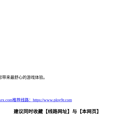
您带来最舒心的游戏体验。
kex.com
推荐线路：
https://www.plov9r.com
建议同时收藏【线路网址】与【本网页】