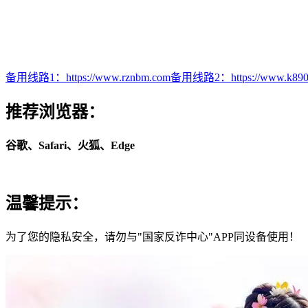
备用线路
1
：
https://www.rznbm.com
备用线路
2
：
https://www.k89
推荐浏览器：
谷歌、Safari、火狐、Edge
温馨提示：
为了您的隐私安全，请勿与"国家反诈中心"APP同设备使用！