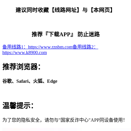
建议同时收藏【线路网址】与【本网页】
推荐『下载APP』 防止迷路
备用线路
1
：
https://www.rznbm.com
备用线路
2
：
https://www.k8900.com
推荐浏览器：
谷歌、Safari、火狐、Edge
温馨提示：
为了您的隐私安全，请勿与"国家反诈中心"APP同设备使用！